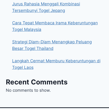
Jurus Rahasia Menggali Kombinasi
Tersembunyi Togel Jepang
Cara Tepat Membaca Irama Keberuntungan
Togel Malaysia
Strategi Diam-Diam Menangkap Peluang
Besar Togel Thailand
Langkah Cermat Memburu Keberuntungan di
Togel Laos
Recent Comments
No comments to show.