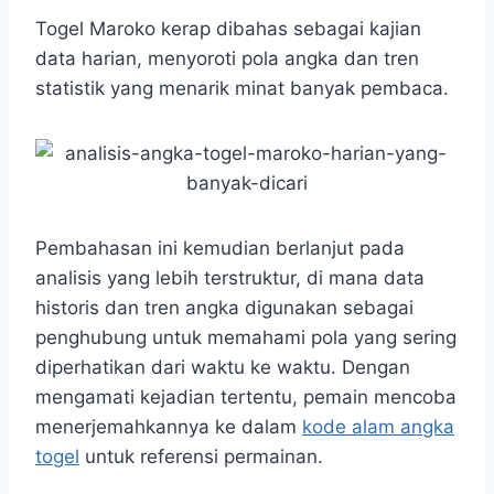
h
a
e
e
k
i
h
a
c
s
l
y
n
a
Togel Maroko kerap dibahas sebagai kajian
t
e
s
e
p
e
r
data harian, menyoroti pola angka dan tren
s
b
e
g
e
e
statistik yang menarik minat banyak pembaca.
A
o
n
r
p
o
g
a
p
k
e
m
r
Pembahasan ini kemudian berlanjut pada
analisis yang lebih terstruktur, di mana data
historis dan tren angka digunakan sebagai
penghubung untuk memahami pola yang sering
diperhatikan dari waktu ke waktu. Dengan
mengamati kejadian tertentu, pemain mencoba
menerjemahkannya ke dalam
kode alam angka
togel
untuk referensi permainan.