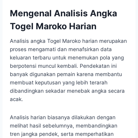
Mengenal Analisis Angka
Togel Maroko Harian
Analisis angka Togel Maroko harian merupakan
proses mengamati dan menafsirkan data
keluaran terbaru untuk menemukan pola yang
berpotensi muncul kembali. Pendekatan ini
banyak digunakan pemain karena membantu
membuat keputusan yang lebih terarah
dibandingkan sekadar menebak angka secara
acak.
Analisis harian biasanya dilakukan dengan
melihat hasil sebelumnya, membandingkan
tren jangka pendek, serta memperhatikan