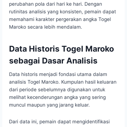
perubahan pola dari hari ke hari. Dengan
rutinitas analisis yang konsisten, pemain dapat
memahami karakter pergerakan angka Togel
Maroko secara lebih mendalam.
Data Historis Togel Maroko
sebagai Dasar Analisis
Data historis menjadi fondasi utama dalam
analisis Togel Maroko. Kumpulan hasil keluaran
dari periode sebelumnya digunakan untuk
melihat kecenderungan angka yang sering
muncul maupun yang jarang keluar.
Dari data ini, pemain dapat mengidentifikasi