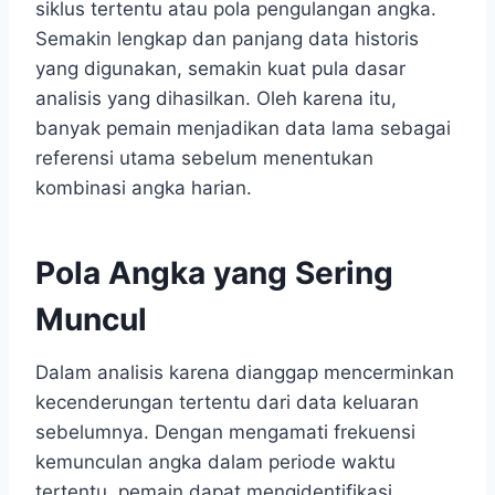
siklus tertentu atau pola pengulangan angka.
Semakin lengkap dan panjang data historis
yang digunakan, semakin kuat pula dasar
analisis yang dihasilkan. Oleh karena itu,
banyak pemain menjadikan data lama sebagai
referensi utama sebelum menentukan
kombinasi angka harian.
Pola Angka yang Sering
Muncul
Dalam analisis karena dianggap mencerminkan
kecenderungan tertentu dari data keluaran
sebelumnya. Dengan mengamati frekuensi
kemunculan angka dalam periode waktu
tertentu, pemain dapat mengidentifikasi