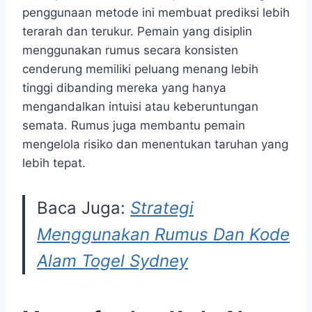
penggunaan metode ini membuat prediksi lebih
terarah dan terukur. Pemain yang disiplin
menggunakan rumus secara konsisten
cenderung memiliki peluang menang lebih
tinggi dibanding mereka yang hanya
mengandalkan intuisi atau keberuntungan
semata. Rumus juga membantu pemain
mengelola risiko dan menentukan taruhan yang
lebih tepat.
Baca Juga:
Strategi
Menggunakan Rumus Dan Kode
Alam Togel Sydney