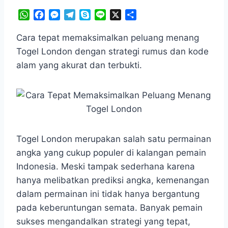
W
F
M
T
S
L
X
S
h
a
e
e
k
i
h
a
c
s
l
y
n
a
Cara tepat memaksimalkan peluang menang
t
e
s
e
p
e
r
Togel London dengan strategi rumus dan kode
s
b
e
g
e
e
alam yang akurat dan terbukti.
A
o
n
r
p
o
g
a
p
k
e
m
r
Togel London merupakan salah satu permainan
angka yang cukup populer di kalangan pemain
Indonesia. Meski tampak sederhana karena
hanya melibatkan prediksi angka, kemenangan
dalam permainan ini tidak hanya bergantung
pada keberuntungan semata. Banyak pemain
sukses mengandalkan strategi yang tepat,