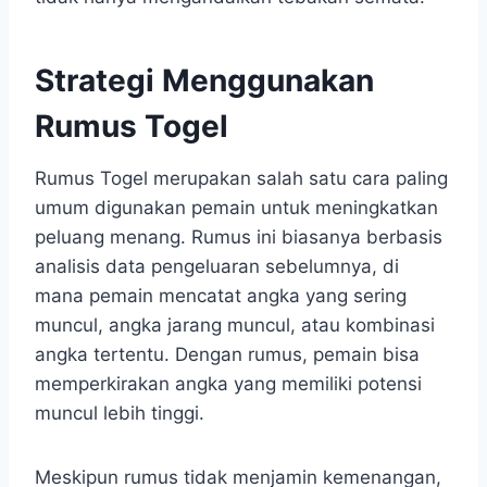
Strategi Menggunakan
Rumus Togel
Rumus Togel merupakan salah satu cara paling
umum digunakan pemain untuk meningkatkan
peluang menang. Rumus ini biasanya berbasis
analisis data pengeluaran sebelumnya, di
mana pemain mencatat angka yang sering
muncul, angka jarang muncul, atau kombinasi
angka tertentu. Dengan rumus, pemain bisa
memperkirakan angka yang memiliki potensi
muncul lebih tinggi.
Meskipun rumus tidak menjamin kemenangan,