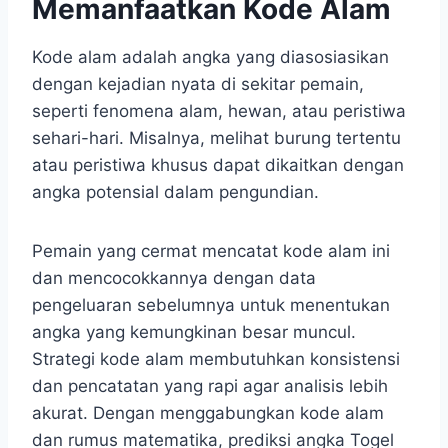
Memanfaatkan Kode Alam
Kode alam adalah angka yang diasosiasikan
dengan kejadian nyata di sekitar pemain,
seperti fenomena alam, hewan, atau peristiwa
sehari-hari. Misalnya, melihat burung tertentu
atau peristiwa khusus dapat dikaitkan dengan
angka potensial dalam pengundian.
Pemain yang cermat mencatat kode alam ini
dan mencocokkannya dengan data
pengeluaran sebelumnya untuk menentukan
angka yang kemungkinan besar muncul.
Strategi kode alam membutuhkan konsistensi
dan pencatatan yang rapi agar analisis lebih
akurat. Dengan menggabungkan kode alam
dan rumus matematika, prediksi angka Togel