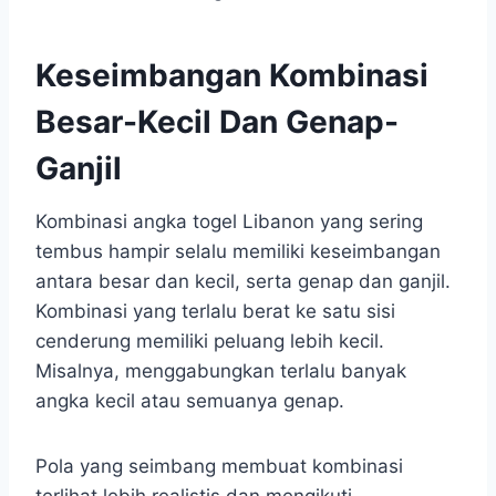
Keseimbangan Kombinasi
Besar-Kecil Dan Genap-
Ganjil
Kombinasi angka togel Libanon yang sering
tembus hampir selalu memiliki keseimbangan
antara besar dan kecil, serta genap dan ganjil.
Kombinasi yang terlalu berat ke satu sisi
cenderung memiliki peluang lebih kecil.
Misalnya, menggabungkan terlalu banyak
angka kecil atau semuanya genap.
Pola yang seimbang membuat kombinasi