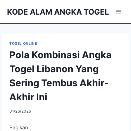
Skip
KODE ALAM ANGKA TOGEL
to
content
TOGEL ONLINE
Pola Kombinasi Angka
Togel Libanon Yang
Sering Tembus Akhir-
Akhir Ini
01/26/2026
Bagikan