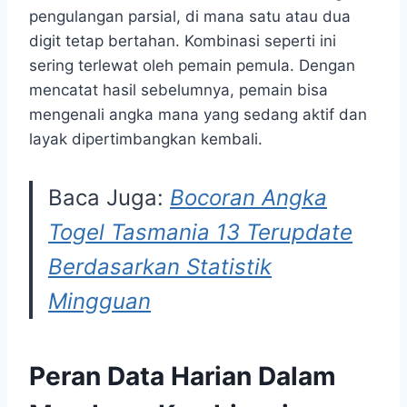
pengulangan parsial, di mana satu atau dua
digit tetap bertahan. Kombinasi seperti ini
sering terlewat oleh pemain pemula. Dengan
mencatat hasil sebelumnya, pemain bisa
mengenali angka mana yang sedang aktif dan
layak dipertimbangkan kembali.
Baca Juga:
Bocoran Angka
Togel Tasmania 13 Terupdate
Berdasarkan Statistik
Mingguan
Peran Data Harian Dalam