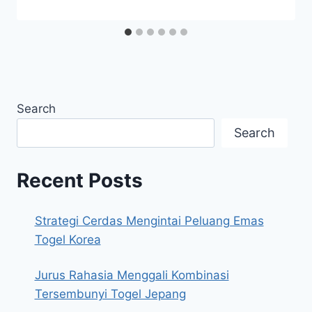
Search
Search
Recent Posts
Strategi Cerdas Mengintai Peluang Emas
Togel Korea
Jurus Rahasia Menggali Kombinasi
Tersembunyi Togel Jepang