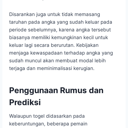
Disarankan juga untuk tidak memasang
taruhan pada angka yang sudah keluar pada
periode sebelumnya, karena angka tersebut
biasanya memiliki kemungkinan kecil untuk
keluar lagi secara berurutan. Kebijakan
menjaga kewaspadaan terhadap angka yang
sudah muncul akan membuat modal lebih
terjaga dan meminimalisasi kerugian.
Penggunaan Rumus dan
Prediksi
Walaupun togel didasarkan pada
keberuntungan, beberapa pemain