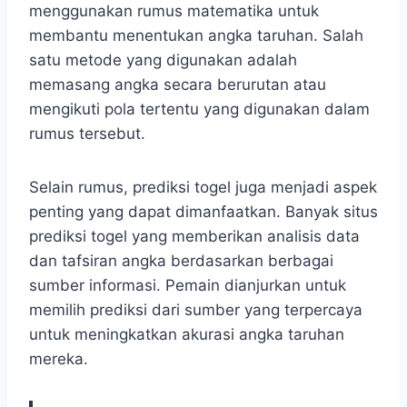
menggunakan rumus matematika untuk
membantu menentukan angka taruhan. Salah
satu metode yang digunakan adalah
memasang angka secara berurutan atau
mengikuti pola tertentu yang digunakan dalam
rumus tersebut.
Selain rumus, prediksi togel juga menjadi aspek
penting yang dapat dimanfaatkan. Banyak situs
prediksi togel yang memberikan analisis data
dan tafsiran angka berdasarkan berbagai
sumber informasi. Pemain dianjurkan untuk
memilih prediksi dari sumber yang terpercaya
untuk meningkatkan akurasi angka taruhan
mereka.