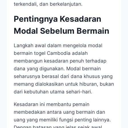
terkendali, dan berkelanjutan.
Pentingnya Kesadaran
Modal Sebelum Bermain
Langkah awal dalam mengelola modal
bermain togel Cambodia adalah
membangun kesadaran penuh terhadap
dana yang digunakan. Modal bermain
seharusnya berasal dari dana khusus yang
memang dialokasikan untuk hiburan, bukan
dari kebutuhan utama sehari-hari.
Kesadaran ini membantu pemain
membedakan antara uang bermain dan
uang yang memiliki fungsi penting lainnya.
Dengan batasan yang jelas sejak awal,