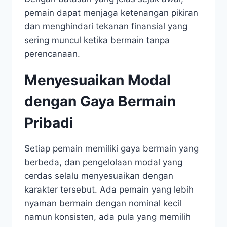
pemain dapat menjaga ketenangan pikiran
dan menghindari tekanan finansial yang
sering muncul ketika bermain tanpa
perencanaan.
Menyesuaikan Modal
dengan Gaya Bermain
Pribadi
Setiap pemain memiliki gaya bermain yang
berbeda, dan pengelolaan modal yang
cerdas selalu menyesuaikan dengan
karakter tersebut. Ada pemain yang lebih
nyaman bermain dengan nominal kecil
namun konsisten, ada pula yang memilih