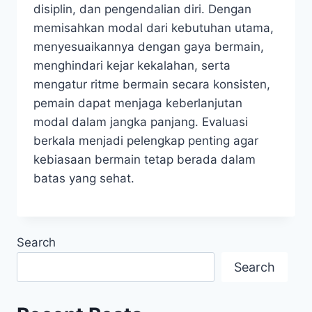
disiplin, dan pengendalian diri. Dengan
memisahkan modal dari kebutuhan utama,
menyesuaikannya dengan gaya bermain,
menghindari kejar kekalahan, serta
mengatur ritme bermain secara konsisten,
pemain dapat menjaga keberlanjutan
modal dalam jangka panjang. Evaluasi
berkala menjadi pelengkap penting agar
kebiasaan bermain tetap berada dalam
batas yang sehat.
Search
Search