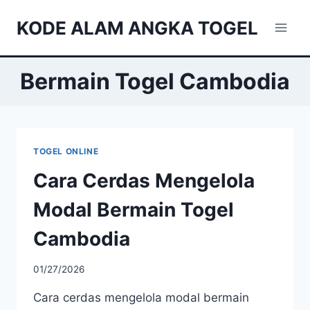
Skip
KODE ALAM ANGKA TOGEL
to
content
Bermain Togel Cambodia
TOGEL ONLINE
Cara Cerdas Mengelola
Modal Bermain Togel
Cambodia
01/27/2026
Cara cerdas mengelola modal bermain