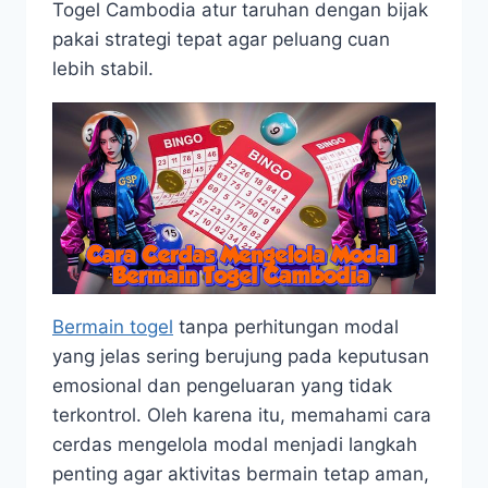
Togel Cambodia atur taruhan dengan bijak
pakai strategi tepat agar peluang cuan
lebih stabil.
Bermain togel
tanpa perhitungan modal
yang jelas sering berujung pada keputusan
emosional dan pengeluaran yang tidak
terkontrol. Oleh karena itu, memahami cara
cerdas mengelola modal menjadi langkah
penting agar aktivitas bermain tetap aman,