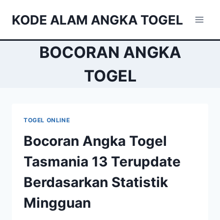
Skip
KODE ALAM ANGKA TOGEL
to
content
BOCORAN ANGKA
TOGEL
TOGEL ONLINE
Bocoran Angka Togel
Tasmania 13 Terupdate
Berdasarkan Statistik
Mingguan