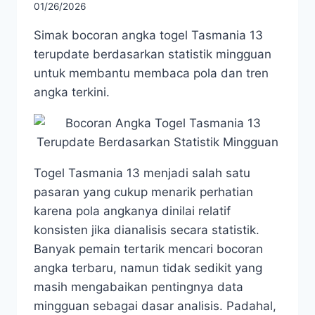
01/26/2026
Simak bocoran angka togel Tasmania 13
terupdate berdasarkan statistik mingguan
untuk membantu membaca pola dan tren
angka terkini.
Togel Tasmania 13 menjadi salah satu
pasaran yang cukup menarik perhatian
karena pola angkanya dinilai relatif
konsisten jika dianalisis secara statistik.
Banyak pemain tertarik mencari bocoran
angka terbaru, namun tidak sedikit yang
masih mengabaikan pentingnya data
mingguan sebagai dasar analisis. Padahal,