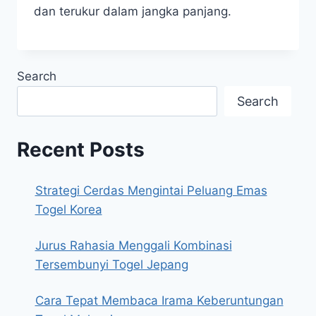
dan terukur dalam jangka panjang.
Search
Search
Recent Posts
Strategi Cerdas Mengintai Peluang Emas
Togel Korea
Jurus Rahasia Menggali Kombinasi
Tersembunyi Togel Jepang
Cara Tepat Membaca Irama Keberuntungan