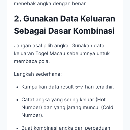
menebak angka dengan benar.
2. Gunakan Data Keluaran
Sebagai Dasar Kombinasi
Jangan asal pilih angka. Gunakan data
keluaran Togel Macau sebelumnya untuk
membaca pola.
Langkah sederhana:
Kumpulkan data result 5–7 hari terakhir.
Catat angka yang sering keluar (Hot
Number) dan yang jarang muncul (Cold
Number).
Buat kombinasi angka dari perpaduan