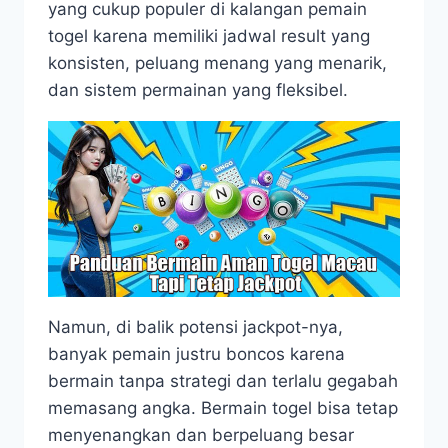
yang cukup populer di kalangan pemain
togel karena memiliki jadwal result yang
konsisten, peluang menang yang menarik,
dan sistem permainan yang fleksibel.
Namun, di balik potensi jackpot-nya,
banyak pemain justru boncos karena
bermain tanpa strategi dan terlalu gegabah
memasang angka. Bermain togel bisa tetap
menyenangkan dan berpeluang besar