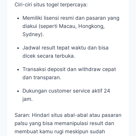
Ciri-ciri situs togel terpercaya:
Memiliki lisensi resmi dan pasaran yang
diakui (seperti Macau, Hongkong,
Sydney).
Jadwal result tepat waktu dan bisa
dicek secara terbuka.
Transaksi deposit dan withdraw cepat
dan transparan.
Dukungan customer service aktif 24
jam.
Saran: Hindari situs abal-abal atau pasaran
palsu yang bisa memanipulasi result dan
membuat kamu rugi meskipun sudah