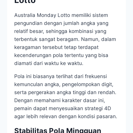
Lotto
Australia Monday Lotto memiliki sistem
pengundian dengan jumlah angka yang
relatif besar, sehingga kombinasi yang
terbentuk sangat beragam. Namun, dalam
keragaman tersebut tetap terdapat
kecenderungan pola tertentu yang bisa
diamati dari waktu ke waktu.
Pola ini biasanya terlihat dari frekuensi
kemunculan angka, pengelompokan digit,
serta pergerakan angka tinggi dan rendah.
Dengan memahami karakter dasar ini,
pemain dapat menyesuaikan strategi 4D
agar lebih relevan dengan kondisi pasaran.
Stabilitas Pola Mingguan