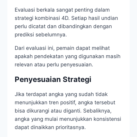
Evaluasi berkala sangat penting dalam
strategi kombinasi 4D. Setiap hasil undian
perlu dicatat dan dibandingkan dengan
prediksi sebelumnya.
Dari evaluasi ini, pemain dapat melihat
apakah pendekatan yang digunakan masih
relevan atau perlu penyesuaian.
Penyesuaian Strategi
Jika terdapat angka yang sudah tidak
menunjukkan tren positif, angka tersebut
bisa dikurangi atau diganti. Sebaliknya,
angka yang mulai menunjukkan konsistensi
dapat dinaikkan prioritasnya.