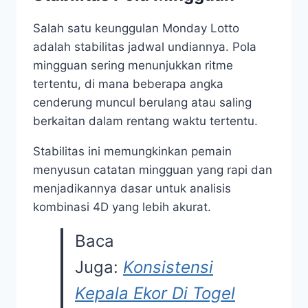
Salah satu keunggulan Monday Lotto
adalah stabilitas jadwal undiannya. Pola
mingguan sering menunjukkan ritme
tertentu, di mana beberapa angka
cenderung muncul berulang atau saling
berkaitan dalam rentang waktu tertentu.
Stabilitas ini memungkinkan pemain
menyusun catatan mingguan yang rapi dan
menjadikannya dasar untuk analisis
kombinasi 4D yang lebih akurat.
Baca
Juga:
Konsistensi
Kepala Ekor Di Togel