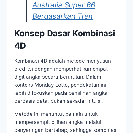
Australia Super 66
Berdasarkan Tren
Konsep Dasar Kombinasi
4D
Kombinasi 4D adalah metode menyusun
prediksi dengan memperhatikan empat
digit angka secara berurutan. Dalam
konteks Monday Lotto, pendekatan ini
lebih difokuskan pada pemilihan angka
berbasis data, bukan sekadar intuisi.
Metode ini menuntut pemain untuk
mempersempit pilihan angka melalui
penyaringan bertahap, sehingga kombinasi