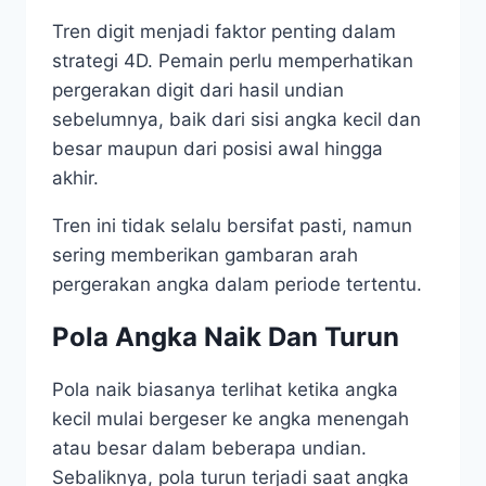
Tren digit menjadi faktor penting dalam
strategi 4D. Pemain perlu memperhatikan
pergerakan digit dari hasil undian
sebelumnya, baik dari sisi angka kecil dan
besar maupun dari posisi awal hingga
akhir.
Tren ini tidak selalu bersifat pasti, namun
sering memberikan gambaran arah
pergerakan angka dalam periode tertentu.
Pola Angka Naik Dan Turun
Pola naik biasanya terlihat ketika angka
kecil mulai bergeser ke angka menengah
atau besar dalam beberapa undian.
Sebaliknya, pola turun terjadi saat angka