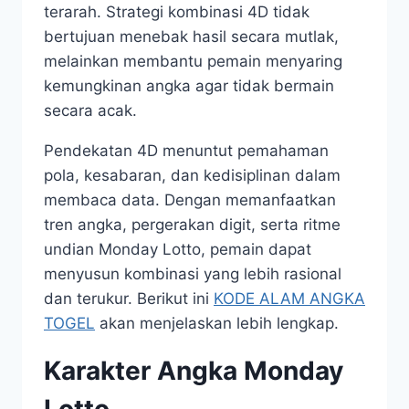
terarah. Strategi kombinasi 4D tidak
bertujuan menebak hasil secara mutlak,
melainkan membantu pemain menyaring
kemungkinan angka agar tidak bermain
secara acak.
Pendekatan 4D menuntut pemahaman
pola, kesabaran, dan kedisiplinan dalam
membaca data. Dengan memanfaatkan
tren angka, pergerakan digit, serta ritme
undian Monday Lotto, pemain dapat
menyusun kombinasi yang lebih rasional
dan terukur. Berikut ini
KODE ALAM ANGKA
TOGEL
akan menjelaskan lebih lengkap.
Karakter Angka Monday