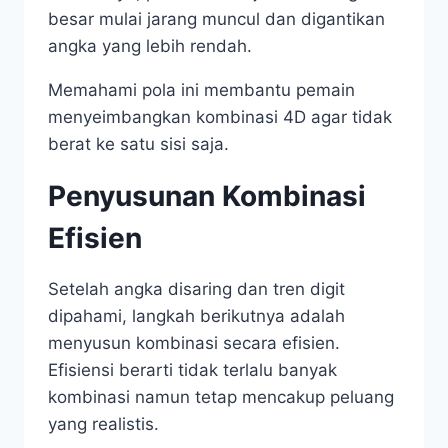
besar mulai jarang muncul dan digantikan
angka yang lebih rendah.
Memahami pola ini membantu pemain
menyeimbangkan kombinasi 4D agar tidak
berat ke satu sisi saja.
Penyusunan Kombinasi
Efisien
Setelah angka disaring dan tren digit
dipahami, langkah berikutnya adalah
menyusun kombinasi secara efisien.
Efisiensi berarti tidak terlalu banyak
kombinasi namun tetap mencakup peluang
yang realistis.