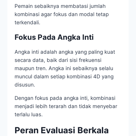
Pemain sebaiknya membatasi jumlah
kombinasi agar fokus dan modal tetap
terkendali.
Fokus Pada Angka Inti
Angka inti adalah angka yang paling kuat
secara data, baik dari sisi frekuensi
maupun tren. Angka ini sebaiknya selalu
muncul dalam setiap kombinasi 4D yang
disusun.
Dengan fokus pada angka inti, kombinasi
menjadi lebih terarah dan tidak menyebar
terlalu luas.
Peran Evaluasi Berkala