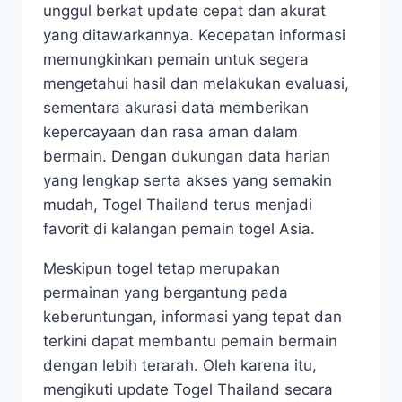
unggul berkat update cepat dan akurat
yang ditawarkannya. Kecepatan informasi
memungkinkan pemain untuk segera
mengetahui hasil dan melakukan evaluasi,
sementara akurasi data memberikan
kepercayaan dan rasa aman dalam
bermain. Dengan dukungan data harian
yang lengkap serta akses yang semakin
mudah, Togel Thailand terus menjadi
favorit di kalangan pemain togel Asia.
Meskipun togel tetap merupakan
permainan yang bergantung pada
keberuntungan, informasi yang tepat dan
terkini dapat membantu pemain bermain
dengan lebih terarah. Oleh karena itu,
mengikuti update Togel Thailand secara