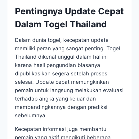
Pentingnya Update Cepat
Dalam Togel Thailand
Dalam dunia togel, kecepatan update
memiliki peran yang sangat penting. Togel
Thailand dikenal unggul dalam hal ini
karena hasil pengundian biasanya
dipublikasikan segera setelah proses
selesai. Update cepat memungkinkan
pemain untuk langsung melakukan evaluasi
terhadap angka yang keluar dan
membandingkannya dengan prediksi
sebelumnya.
Kecepatan informasi juga membantu
pemain yang aktif mengikuti beberapa