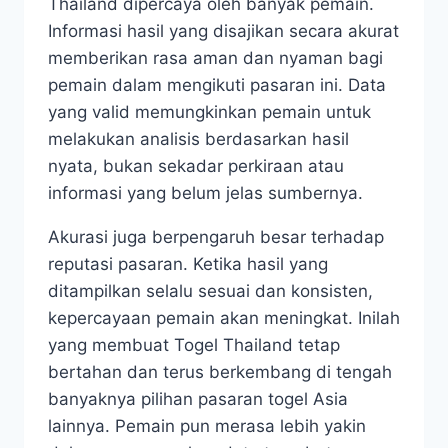
Thailand dipercaya oleh banyak pemain.
Informasi hasil yang disajikan secara akurat
memberikan rasa aman dan nyaman bagi
pemain dalam mengikuti pasaran ini. Data
yang valid memungkinkan pemain untuk
melakukan analisis berdasarkan hasil
nyata, bukan sekadar perkiraan atau
informasi yang belum jelas sumbernya.
Akurasi juga berpengaruh besar terhadap
reputasi pasaran. Ketika hasil yang
ditampilkan selalu sesuai dan konsisten,
kepercayaan pemain akan meningkat. Inilah
yang membuat Togel Thailand tetap
bertahan dan terus berkembang di tengah
banyaknya pilihan pasaran togel Asia
lainnya. Pemain pun merasa lebih yakin