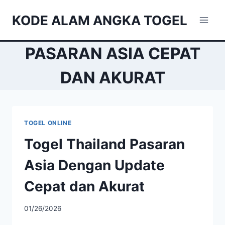
Skip
KODE ALAM ANGKA TOGEL
to
content
PASARAN ASIA CEPAT
DAN AKURAT
TOGEL ONLINE
Togel Thailand Pasaran
Asia Dengan Update
Cepat dan Akurat
01/26/2026