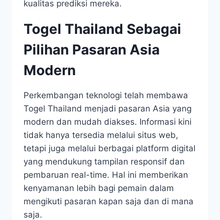
kualitas prediksi mereka.
Togel Thailand Sebagai
Pilihan Pasaran Asia
Modern
Perkembangan teknologi telah membawa
Togel Thailand menjadi pasaran Asia yang
modern dan mudah diakses. Informasi kini
tidak hanya tersedia melalui situs web,
tetapi juga melalui berbagai platform digital
yang mendukung tampilan responsif dan
pembaruan real-time. Hal ini memberikan
kenyamanan lebih bagi pemain dalam
mengikuti pasaran kapan saja dan di mana
saja.