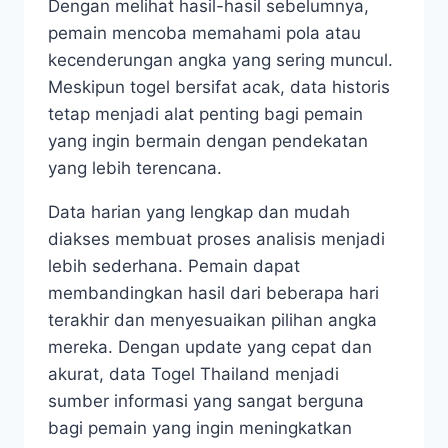
Dengan melihat hasil-hasil sebelumnya,
pemain mencoba memahami pola atau
kecenderungan angka yang sering muncul.
Meskipun togel bersifat acak, data historis
tetap menjadi alat penting bagi pemain
yang ingin bermain dengan pendekatan
yang lebih terencana.
Data harian yang lengkap dan mudah
diakses membuat proses analisis menjadi
lebih sederhana. Pemain dapat
membandingkan hasil dari beberapa hari
terakhir dan menyesuaikan pilihan angka
mereka. Dengan update yang cepat dan
akurat, data Togel Thailand menjadi
sumber informasi yang sangat berguna
bagi pemain yang ingin meningkatkan