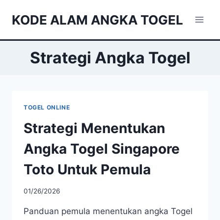
Skip
KODE ALAM ANGKA TOGEL
to
content
Strategi Angka Togel
TOGEL ONLINE
Strategi Menentukan
Angka Togel Singapore
Toto Untuk Pemula
01/26/2026
Panduan pemula menentukan angka Togel