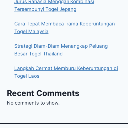
Jurus Rahasia Menggali Kombinasi
Tersembunyi Togel Jepang
Cara Tepat Membaca Irama Keberuntungan
Togel Malaysia
Strategi Diam-Diam Menangkap Peluang
Besar Togel Thailand
Langkah Cermat Memburu Keberuntungan di
Togel Laos
Recent Comments
No comments to show.