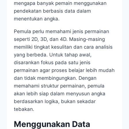
mengapa banyak pemain menggunakan
pendekatan berbasis data dalam
menentukan angka.
Pemula perlu memahami jenis permainan
seperti 2D, 3D, dan 4D. Masing-masing
memiliki tingkat kesulitan dan cara analisis
yang berbeda. Untuk tahap awal,
disarankan fokus pada satu jenis
permainan agar proses belajar lebih mudah
dan tidak membingungkan. Dengan
memahami struktur permainan, pemula
akan lebih siap dalam menyusun angka
berdasarkan logika, bukan sekadar
tebakan.
Menggunakan Data