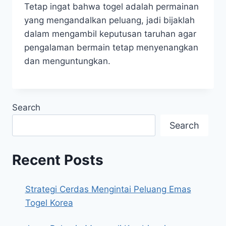
Tetap ingat bahwa togel adalah permainan
yang mengandalkan peluang, jadi bijaklah
dalam mengambil keputusan taruhan agar
pengalaman bermain tetap menyenangkan
dan menguntungkan.
Search
Search
Recent Posts
Strategi Cerdas Mengintai Peluang Emas
Togel Korea