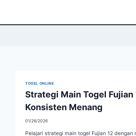
Skip
to
content
TOGEL ONLINE
Strategi Main Togel Fujian
Konsisten Menang
01/26/2026
Pelajari strategi main togel Fujian 12 denga