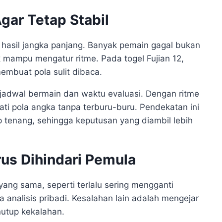
gar Tetap Stabil
hasil jangka panjang. Banyak pemain gagal bukan
k mampu mengatur ritme. Pada togel Fujian 12,
membuat pola sulit dibaca.
 jadwal bermain dan waktu evaluasi. Dengan ritme
ati pola angka tanpa terburu-buru. Pendekatan ini
 tenang, sehingga keputusan yang diambil lebih
us Dihindari Pemula
ang sama, seperti terlalu sering mengganti
a analisis pribadi. Kesalahan lain adalah mengejar
utup kekalahan.