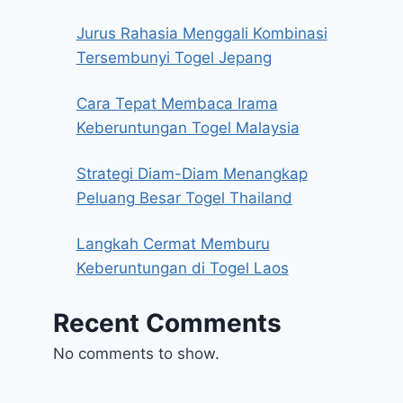
Jurus Rahasia Menggali Kombinasi
Tersembunyi Togel Jepang
Cara Tepat Membaca Irama
Keberuntungan Togel Malaysia
Strategi Diam-Diam Menangkap
Peluang Besar Togel Thailand
Langkah Cermat Memburu
Keberuntungan di Togel Laos
Recent Comments
No comments to show.