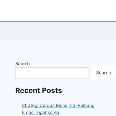
Search
Search
Recent Posts
Strategi Cerdas Mengintai Peluang
Emas Togel Korea