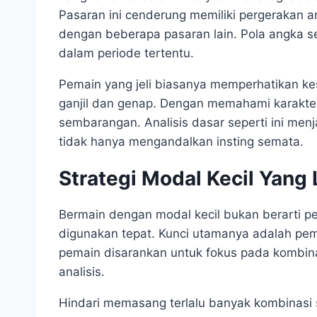
Pasaran ini cenderung memiliki pergerakan an
dengan beberapa pasaran lain. Pola angka se
dalam periode tertentu.
Pemain yang jeli biasanya memperhatikan ke
ganjil dan genap. Dengan memahami karakter
sembarangan. Analisis dasar seperti ini menj
tidak hanya mengandalkan insting semata.
Strategi Modal Kecil Yang 
Bermain dengan modal kecil bukan berarti pe
digunakan tepat. Kunci utamanya adalah pemb
pemain disarankan untuk fokus pada kombin
analisis.
Hindari memasang terlalu banyak kombinasi