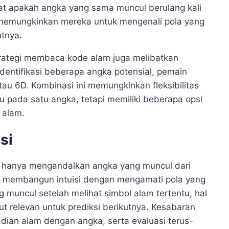
at apakah angka yang sama muncul berulang kali
i memungkinkan mereka untuk mengenali pola yang
utnya.
rategi membaca kode alam juga melibatkan
entifikasi beberapa angka potensial, pemain
u 6D. Kombinasi ini memungkinkan fleksibilitas
u pada satu angka, tetapi memiliki beberapa opsi
 alam.
si
k hanya mengandalkan angka yang muncul dari
us membangun intuisi dengan mengamati pola yang
ng muncul setelah melihat simbol alam tertentu, hal
ut relevan untuk prediksi berikutnya. Kesabaran
ian alam dengan angka, serta evaluasi terus-