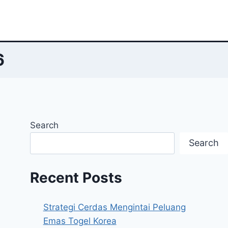
6
Search
Search
Recent Posts
Strategi Cerdas Mengintai Peluang
Emas Togel Korea