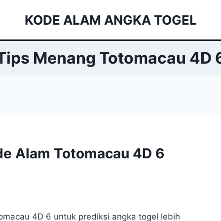
KODE ALAM ANGKA TOGEL
Tips Menang Totomacau 4D 
de Alam Totomacau 4D 6
macau 4D 6 untuk prediksi angka togel lebih