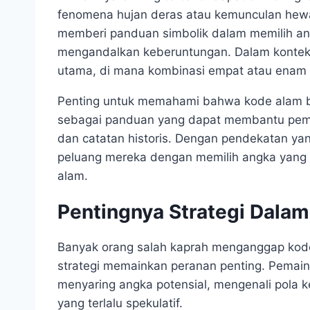
fenomena hujan deras atau kemunculan hewan 
memberi panduan simbolik dalam memilih an
mengandalkan keberuntungan. Dalam kontek
utama, di mana kombinasi empat atau enam d
Penting untuk memahami bahwa kode alam buk
sebagai panduan yang dapat membantu pema
dan catatan historis. Dengan pendekatan ya
peluang mereka dengan memilih angka yang 
alam.
Pentingnya Strategi Dal
Banyak orang salah kaprah menganggap kod
strategi memainkan peranan penting. Pemai
menyaring angka potensial, mengenali pola 
yang terlalu spekulatif.