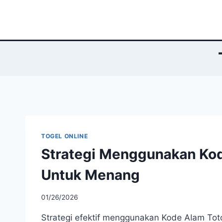
Skip
to
content
TOGEL ONLINE
Strategi Menggunakan Ko
Untuk Menang
01/26/2026
Strategi efektif menggunakan Kode Alam Toto