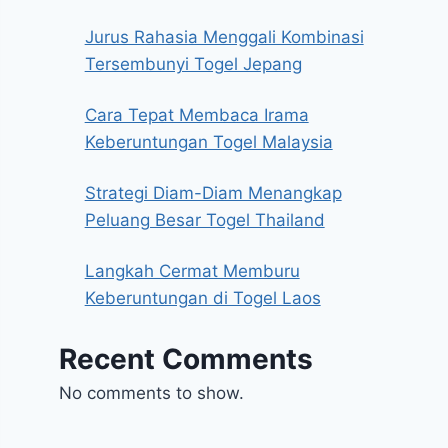
Jurus Rahasia Menggali Kombinasi
Tersembunyi Togel Jepang
Cara Tepat Membaca Irama
Keberuntungan Togel Malaysia
Strategi Diam-Diam Menangkap
Peluang Besar Togel Thailand
Langkah Cermat Memburu
Keberuntungan di Togel Laos
Recent Comments
No comments to show.