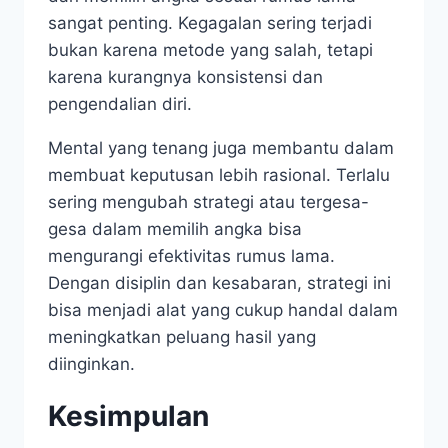
sangat penting. Kegagalan sering terjadi
bukan karena metode yang salah, tetapi
karena kurangnya konsistensi dan
pengendalian diri.
Mental yang tenang juga membantu dalam
membuat keputusan lebih rasional. Terlalu
sering mengubah strategi atau tergesa-
gesa dalam memilih angka bisa
mengurangi efektivitas rumus lama.
Dengan disiplin dan kesabaran, strategi ini
bisa menjadi alat yang cukup handal dalam
meningkatkan peluang hasil yang
diinginkan.
Kesimpulan