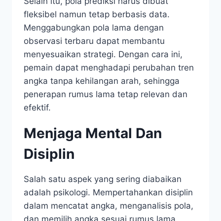
Selain itu, pola prediksi harus dibuat
fleksibel namun tetap berbasis data.
Menggabungkan pola lama dengan
observasi terbaru dapat membantu
menyesuaikan strategi. Dengan cara ini,
pemain dapat menghadapi perubahan tren
angka tanpa kehilangan arah, sehingga
penerapan rumus lama tetap relevan dan
efektif.
Menjaga Mental Dan
Disiplin
Salah satu aspek yang sering diabaikan
adalah psikologi. Mempertahankan disiplin
dalam mencatat angka, menganalisis pola,
dan memilih angka sesuai rumus lama