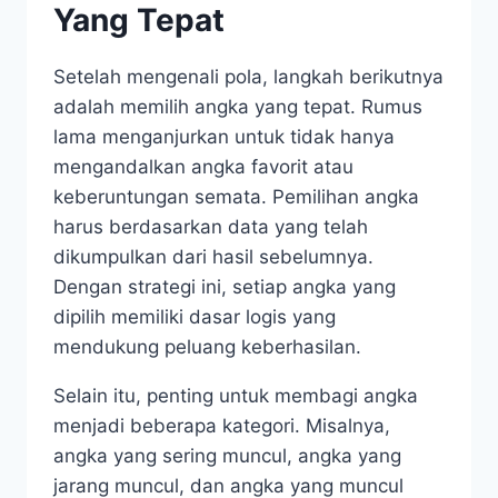
Yang Tepat
Setelah mengenali pola, langkah berikutnya
adalah memilih angka yang tepat. Rumus
lama menganjurkan untuk tidak hanya
mengandalkan angka favorit atau
keberuntungan semata. Pemilihan angka
harus berdasarkan data yang telah
dikumpulkan dari hasil sebelumnya.
Dengan strategi ini, setiap angka yang
dipilih memiliki dasar logis yang
mendukung peluang keberhasilan.
Selain itu, penting untuk membagi angka
menjadi beberapa kategori. Misalnya,
angka yang sering muncul, angka yang
jarang muncul, dan angka yang muncul