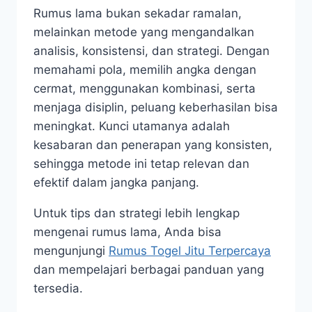
Rumus lama bukan sekadar ramalan,
melainkan metode yang mengandalkan
analisis, konsistensi, dan strategi. Dengan
memahami pola, memilih angka dengan
cermat, menggunakan kombinasi, serta
menjaga disiplin, peluang keberhasilan bisa
meningkat. Kunci utamanya adalah
kesabaran dan penerapan yang konsisten,
sehingga metode ini tetap relevan dan
efektif dalam jangka panjang.
Untuk tips dan strategi lebih lengkap
mengenai rumus lama, Anda bisa
mengunjungi
Rumus Togel Jitu Terpercaya
dan mempelajari berbagai panduan yang
tersedia.