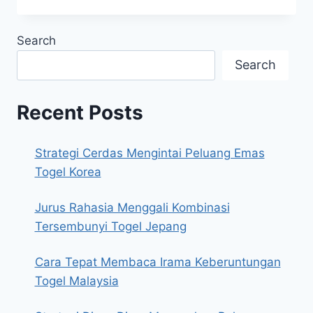
Search
Search
Recent Posts
Strategi Cerdas Mengintai Peluang Emas
Togel Korea
Jurus Rahasia Menggali Kombinasi
Tersembunyi Togel Jepang
Cara Tepat Membaca Irama Keberuntungan
Togel Malaysia