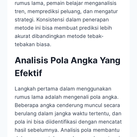
rumus lama, pemain belajar menganalisis
tren, memprediksi peluang, dan mengatur
strategi. Konsistensi dalam penerapan
metode ini bisa membuat prediksi lebih
akurat dibandingkan metode tebak-
tebakan biasa.
Analisis Pola Angka Yang
Efektif
Langkah pertama dalam menggunakan
rumus lama adalah mengenali pola angka.
Beberapa angka cenderung muncul secara
berulang dalam jangka waktu tertentu, dan
pola ini bisa diidentifikasi dengan mencatat
hasil sebelumnya. Analisis pola membantu