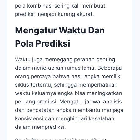
pola kombinasi sering kali membuat
prediksi menjadi kurang akurat.
Mengatur Waktu Dan
Pola Prediksi
Waktu juga memegang peranan penting
dalam menerapkan rumus lama. Beberapa
orang percaya bahwa hasil angka memiliki
siklus tertentu, sehingga memperhatikan
waktu keluarnya angka bisa meningkatkan
peluang prediksi. Mengatur jadwal analisis
dan pencatatan angka membantu menjaga
konsistensi dan menghindari kesalahan
dalam memprediksi.