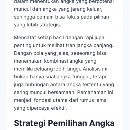
dalam menentukan angka yang berpotensi
muncul dan angka yang jarang keluar,
sehingga pemain bisa fokus pada pilihan
yang lebih strategis.
Mencatat setiap hasil dengan rapi juga
penting untuk melihat tren jangka panjang.
Dengan pola yang jelas, seseorang bisa
menemukan kombinasi angka yang
memiliki peluang lebih tinggi. Analisis ini
bukan hanya soal angka tunggal, tetapi
juga hubungan antara angka tertentu yang
sering muncul bersamaan. Pemahaman ini
menjadi fondasi utama dari rumus lama
yang dipercaya efektif.
Strategi Pemilihan Angka