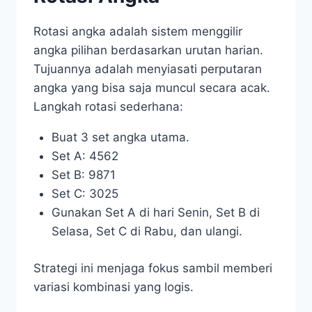
Rotasi angka adalah sistem menggilir
angka pilihan berdasarkan urutan harian.
Tujuannya adalah menyiasati perputaran
angka yang bisa saja muncul secara acak.
Langkah rotasi sederhana:
Buat 3 set angka utama.
Set A: 4562
Set B: 9871
Set C: 3025
Gunakan Set A di hari Senin, Set B di
Selasa, Set C di Rabu, dan ulangi.
Strategi ini menjaga fokus sambil memberi
variasi kombinasi yang logis.