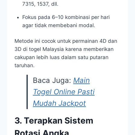
7315, 1537, dll.
Fokus pada 6–10 kombinasi per hari
agar tidak membebani modal.
Metode ini cocok untuk permainan 4D dan
3D di togel Malaysia karena memberikan
cakupan lebih luas dalam satu putaran
taruhan.
Baca Juga:
Main
Togel Online Pasti
Mudah Jackpot
3. Terapkan Sistem
Rotasi Angka