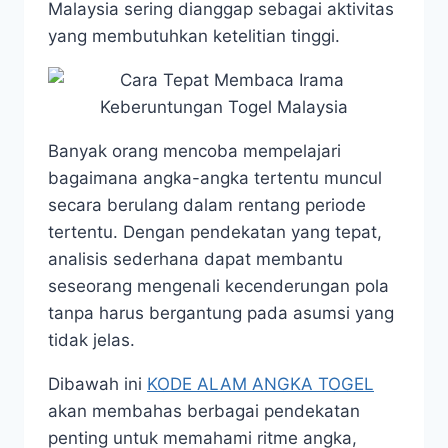
Malaysia sering dianggap sebagai aktivitas
yang membutuhkan ketelitian tinggi.
Banyak orang mencoba mempelajari
bagaimana angka-angka tertentu muncul
secara berulang dalam rentang periode
tertentu. Dengan pendekatan yang tepat,
analisis sederhana dapat membantu
seseorang mengenali kecenderungan pola
tanpa harus bergantung pada asumsi yang
tidak jelas.
Dibawah ini
KODE ALAM ANGKA TOGEL
akan membahas berbagai pendekatan
penting untuk memahami ritme angka,