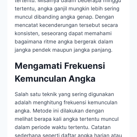
tertentu. Misalnya dalam beberapa minggu
tertentu, angka ganjil mungkin lebih sering
muncul dibanding angka genap. Dengan
mencatat kecenderungan tersebut secara
konsisten, seseorang dapat memahami
bagaimana ritme angka bergerak dalam
jangka pendek maupun jangka panjang.
Mengamati Frekuensi
Kemunculan Angka
Salah satu teknik yang sering digunakan
adalah menghitung frekuensi kemunculan
angka. Metode ini dilakukan dengan
melihat berapa kali angka tertentu muncul
dalam periode waktu tertentu. Catatan
sederhana seperti daftar angka harian atau