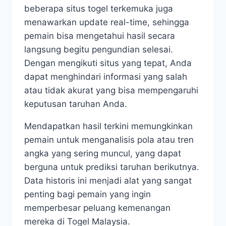
beberapa situs togel terkemuka juga
menawarkan update real-time, sehingga
pemain bisa mengetahui hasil secara
langsung begitu pengundian selesai.
Dengan mengikuti situs yang tepat, Anda
dapat menghindari informasi yang salah
atau tidak akurat yang bisa mempengaruhi
keputusan taruhan Anda.
Mendapatkan hasil terkini memungkinkan
pemain untuk menganalisis pola atau tren
angka yang sering muncul, yang dapat
berguna untuk prediksi taruhan berikutnya.
Data historis ini menjadi alat yang sangat
penting bagi pemain yang ingin
memperbesar peluang kemenangan
mereka di Togel Malaysia.