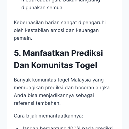
digunakan semua.
Keberhasilan harian sangat dipengaruhi
oleh kestabilan emosi dan keuangan
pemain.
5. Manfaatkan Prediksi
Dan Komunitas Togel
Banyak komunitas togel Malaysia yang
membagikan prediksi dan bocoran angka.
Anda bisa menjadikannya sebagai
referensi tambahan.
Cara bijak memanfaatkannya:
Jangan bergantung 100% pada prediksi