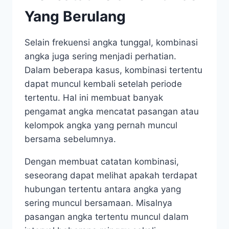
Yang Berulang
Selain frekuensi angka tunggal, kombinasi
angka juga sering menjadi perhatian.
Dalam beberapa kasus, kombinasi tertentu
dapat muncul kembali setelah periode
tertentu. Hal ini membuat banyak
pengamat angka mencatat pasangan atau
kelompok angka yang pernah muncul
bersama sebelumnya.
Dengan membuat catatan kombinasi,
seseorang dapat melihat apakah terdapat
hubungan tertentu antara angka yang
sering muncul bersamaan. Misalnya
pasangan angka tertentu muncul dalam