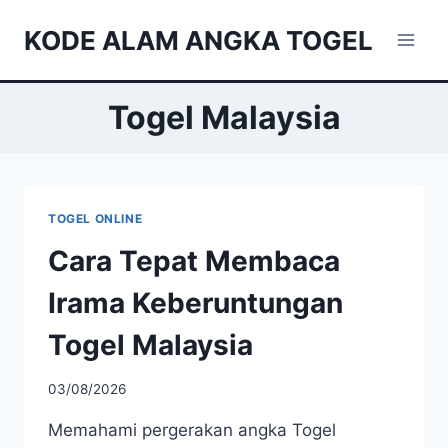
Skip
KODE ALAM ANGKA TOGEL
to
content
Togel Malaysia
TOGEL ONLINE
Cara Tepat Membaca
Irama Keberuntungan
Togel Malaysia
03/08/2026
Memahami pergerakan angka Togel