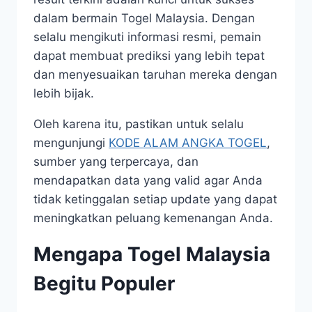
dalam bermain Togel Malaysia. Dengan
selalu mengikuti informasi resmi, pemain
dapat membuat prediksi yang lebih tepat
dan menyesuaikan taruhan mereka dengan
lebih bijak.
Oleh karena itu, pastikan untuk selalu
mengunjungi
KODE ALAM ANGKA TOGEL
,
sumber yang terpercaya, dan
mendapatkan data yang valid agar Anda
tidak ketinggalan setiap update yang dapat
meningkatkan peluang kemenangan Anda.
Mengapa Togel Malaysia
Begitu Populer