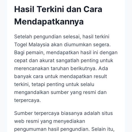
Hasil Terkini dan Cara
Mendapatkannya
Setelah pengundian selesai, hasil terkini
Togel Malaysia akan diumumkan segera.
Bagi pemain, mendapatkan hasil ini dengan
cepat dan akurat sangatlah penting untuk
merencanakan taruhan berikutnya. Ada
banyak cara untuk mendapatkan result
terkini, tetapi penting untuk selalu
mengandalkan sumber yang resmi dan
terpercaya.
Sumber terpercaya biasanya adalah situs
web resmi yang menyediakan
pengumuman hasil pengundian. Selain itu,