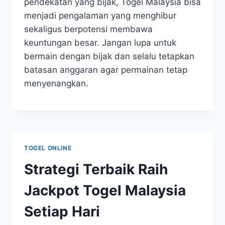
pendekatan yang bijak, Togel Malaysia bisa
menjadi pengalaman yang menghibur
sekaligus berpotensi membawa
keuntungan besar. Jangan lupa untuk
bermain dengan bijak dan selalu tetapkan
batasan anggaran agar permainan tetap
menyenangkan.
TOGEL ONLINE
Strategi Terbaik Raih
Jackpot Togel Malaysia
Setiap Hari