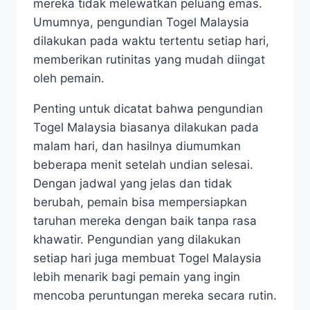
mereka tidak melewatkan peluang emas.
Umumnya, pengundian Togel Malaysia
dilakukan pada waktu tertentu setiap hari,
memberikan rutinitas yang mudah diingat
oleh pemain.
Penting untuk dicatat bahwa pengundian
Togel Malaysia biasanya dilakukan pada
malam hari, dan hasilnya diumumkan
beberapa menit setelah undian selesai.
Dengan jadwal yang jelas dan tidak
berubah, pemain bisa mempersiapkan
taruhan mereka dengan baik tanpa rasa
khawatir. Pengundian yang dilakukan
setiap hari juga membuat Togel Malaysia
lebih menarik bagi pemain yang ingin
mencoba peruntungan mereka secara rutin.