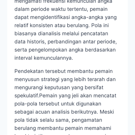
mengamati frekuensi kemunculan angka
dalam periode waktu tertentu, pemain
dapat mengidentifikasi angka-angka yang
relatif konsisten atau berulang. Pola ini
biasanya dianalisis melalui pencatatan
data historis, perbandingan antar periode,
serta pengelompokan angka berdasarkan
interval kemunculannya.
Pendekatan tersebut membantu pemain
menyusun strategi yang lebih terarah dan
mengurangi keputusan yang bersifat
spekulatif.Pemain yang jeli akan mencatat
pola-pola tersebut untuk digunakan
sebagai acuan analisis berikutnya. Meski
pola tidak selalu sama, pengamatan
berulang membantu pemain memahami