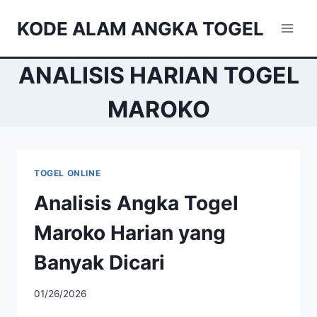
Skip
KODE ALAM ANGKA TOGEL
to
content
ANALISIS HARIAN TOGEL
MAROKO
TOGEL ONLINE
Analisis Angka Togel
Maroko Harian yang
Banyak Dicari
01/26/2026