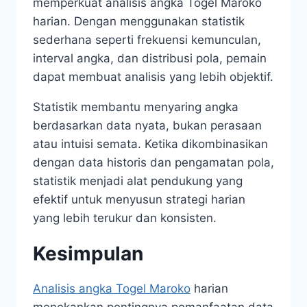
memperkuat analisis angka Togel Maroko
harian. Dengan menggunakan statistik
sederhana seperti frekuensi kemunculan,
interval angka, dan distribusi pola, pemain
dapat membuat analisis yang lebih objektif.
Statistik membantu menyaring angka
berdasarkan data nyata, bukan perasaan
atau intuisi semata. Ketika dikombinasikan
dengan data historis dan pengamatan pola,
statistik menjadi alat pendukung yang
efektif untuk menyusun strategi harian
yang lebih terukur dan konsisten.
Kesimpulan
Analisis angka Togel Maroko
harian