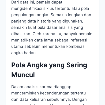
Dari data ini, pemain dapat
mengidentifikasi siklus tertentu atau pola
pengulangan angka. Semakin lengkap dan
panjang data historis yang digunakan,
semakin kuat pula dasar analisis yang
dihasilkan. Oleh karena itu, banyak pemain
menjadikan data lama sebagai referensi
utama sebelum menentukan kombinasi
angka harian.
Pola Angka yang Sering
Muncul
Dalam analisis karena dianggap
mencerminkan kecenderungan tertentu
dari data keluaran sebelumnya. Dengan