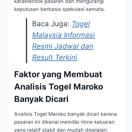
karakteristik pasaran dan mengurangi
keputusan berbasis spekulasi semata.
Baca Juga:
Togel
Malaysia Informasi
Resmi Jadwal dan
Result Terkini
Faktor yang Membuat
Analisis Togel Maroko
Banyak Dicari
Analisis Togel Maroko banyak dicari karena
pasaran ini dikenal memiliki ritme keluaran
yang relatif stabil dan mudah dipelajari.