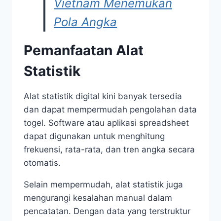
Vietnam Menemukan
Pola Angka
Pemanfaatan Alat
Statistik
Alat statistik digital kini banyak tersedia
dan dapat mempermudah pengolahan data
togel. Software atau aplikasi spreadsheet
dapat digunakan untuk menghitung
frekuensi, rata-rata, dan tren angka secara
otomatis.
Selain mempermudah, alat statistik juga
mengurangi kesalahan manual dalam
pencatatan. Dengan data yang terstruktur