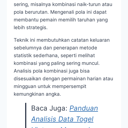
sering, misalnya kombinasi naik-turun atau
pola berurutan. Mengenali pola ini dapat
membantu pemain memilih taruhan yang
lebih strategis.
Teknik ini membutuhkan catatan keluaran
sebelumnya dan penerapan metode
statistik sederhana, seperti melihat
kombinasi yang paling sering muncul.
Analisis pola kombinasi juga bisa
disesuaikan dengan permainan harian atau
mingguan untuk mempersempit
kemungkinan angka.
Baca Juga:
Panduan
Analisis Data Togel