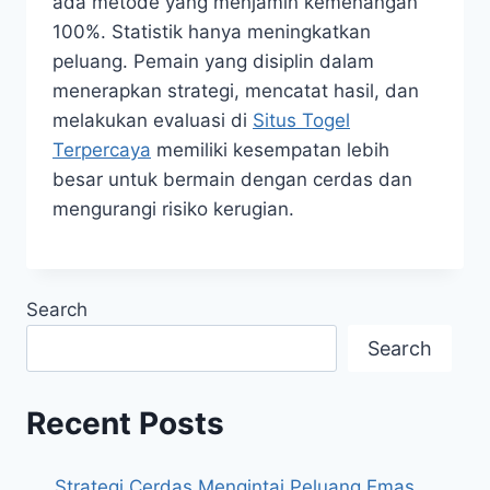
ada metode yang menjamin kemenangan
100%. Statistik hanya meningkatkan
peluang. Pemain yang disiplin dalam
menerapkan strategi, mencatat hasil, dan
melakukan evaluasi di
Situs Togel
Terpercaya
memiliki kesempatan lebih
besar untuk bermain dengan cerdas dan
mengurangi risiko kerugian.
Search
Search
Recent Posts
Strategi Cerdas Mengintai Peluang Emas