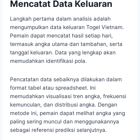
Mencatat Data Keluaran
Langkah pertama dalam analisis adalah
mengumpulkan data keluaran Togel Vietnam.
Pemain dapat mencatat hasil setiap hari,
termasuk angka utama dan tambahan, serta
tanggal keluaran. Data yang lengkap akan
memudahkan identifikasi pola.
Pencatatan data sebaiknya dilakukan dalam
format tabel atau spreadsheet. Ini
memudahkan visualisasi tren angka, frekuensi
kemunculan, dan distribusi angka. Dengan
metode ini, pemain dapat melihat angka yang
paling sering muncul dan menggunakannya
sebagai referensi prediksi selanjutnya.