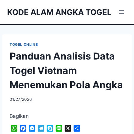
Skip
KODE ALAM ANGKA TOGEL
to
content
TOGEL ONLINE
Panduan Analisis Data
Togel Vietnam
Menemukan Pola Angka
01/27/2026
Bagikan
W
F
M
T
S
L
X
S