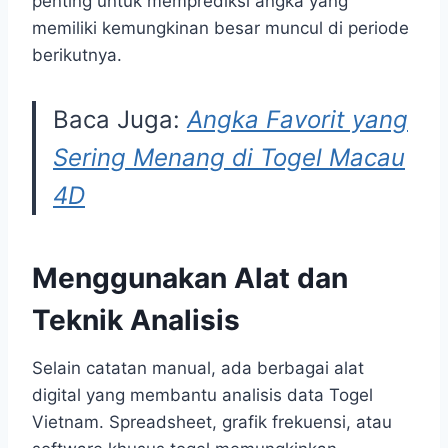
penting untuk memprediksi angka yang
memiliki kemungkinan besar muncul di periode
berikutnya.
Baca Juga:
Angka Favorit yang
Sering Menang di Togel Macau
4D
Menggunakan Alat dan
Teknik Analisis
Selain catatan manual, ada berbagai alat
digital yang membantu analisis data Togel
Vietnam. Spreadsheet, grafik frekuensi, atau