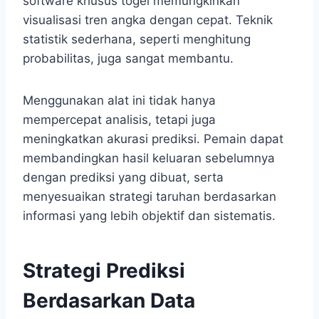
software khusus togel memungkinkan
visualisasi tren angka dengan cepat. Teknik
statistik sederhana, seperti menghitung
probabilitas, juga sangat membantu.
Menggunakan alat ini tidak hanya
mempercepat analisis, tetapi juga
meningkatkan akurasi prediksi. Pemain dapat
membandingkan hasil keluaran sebelumnya
dengan prediksi yang dibuat, serta
menyesuaikan strategi taruhan berdasarkan
informasi yang lebih objektif dan sistematis.
Strategi Prediksi
Berdasarkan Data