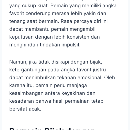
yang cukup kuat. Pemain yang memiliki angka
favorit cenderung merasa lebih yakin dan
tenang saat bermain. Rasa percaya diri ini
dapat membantu pemain mengambil
keputusan dengan lebih konsisten dan
menghindari tindakan impulsif.
Namun, jika tidak disikapi dengan bijak,
ketergantungan pada angka favorit justru
dapat menimbulkan tekanan emosional. Oleh
karena itu, pemain perlu menjaga
keseimbangan antara keyakinan dan
kesadaran bahwa hasil permainan tetap
bersifat acak.