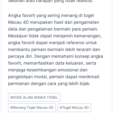
tekanan atau harapan yang tidak realistis.
Angka favorit yang sering menang di togel
Macau 4D merupakan hasil dari pengamatan
data dan pengalaman bermain para pemain.
Meskipun tidak dapat menjamin kemenangan,
angka favorit dapat menjadi referensi untuk
membantu pemain bermain lebih terarah dan
percaya diri. Dengan memahami konsep angka
favorit, memanfaatkan data keluaran, serta
menjaga keseimbangan emosional dan
pengelolaan modal, pemain dapat menikmati
permainan dengan cara yang lebih bijak.
Post
#
KODE ALAM ANGKA TOGEL
Tags:
#
Menang Togel Macau 4D
#
Togel Macau 4D