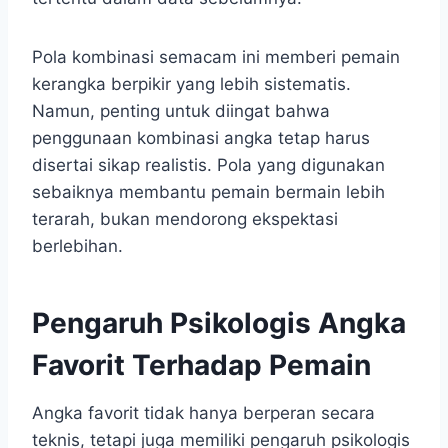
Pola kombinasi semacam ini memberi pemain
kerangka berpikir yang lebih sistematis.
Namun, penting untuk diingat bahwa
penggunaan kombinasi angka tetap harus
disertai sikap realistis. Pola yang digunakan
sebaiknya membantu pemain bermain lebih
terarah, bukan mendorong ekspektasi
berlebihan.
Pengaruh Psikologis Angka
Favorit Terhadap Pemain
Angka favorit tidak hanya berperan secara
teknis, tetapi juga memiliki pengaruh psikologis