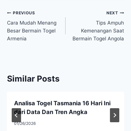
Post
PREVIOUS
NEXT
Cara Mudah Menang
Tips Ampuh
navigation
Besar Bermain Togel
Kemenangan Saat
Armenia
Bermain Togel Angola
Similar Posts
Analisa Togel Tasmania 16 Hari Ini
dari Data Dan Tren Angka
01/26/2026