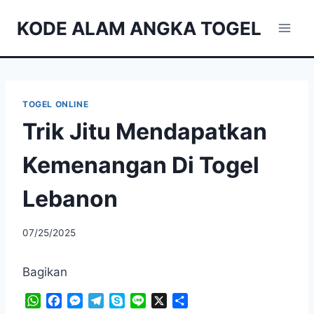
Skip
KODE ALAM ANGKA TOGEL
to
content
TOGEL ONLINE
Trik Jitu Mendapatkan
Kemenangan Di Togel
Lebanon
07/25/2025
Bagikan
W
F
M
T
S
L
X
S