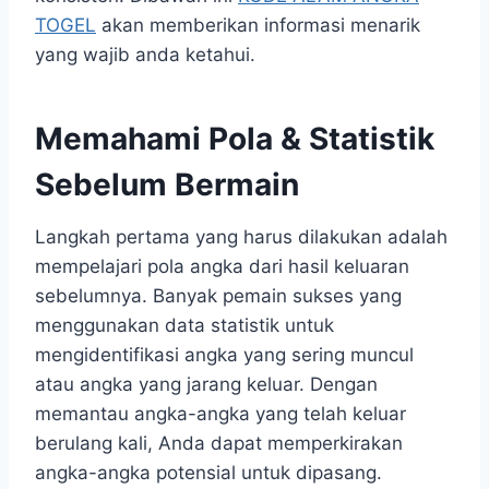
TOGEL
akan memberikan informasi menarik
yang wajib anda ketahui.
Memahami Pola & Statistik
Sebelum Bermain
Langkah pertama yang harus dilakukan adalah
mempelajari pola angka dari hasil keluaran
sebelumnya. Banyak pemain sukses yang
menggunakan data statistik untuk
mengidentifikasi angka yang sering muncul
atau angka yang jarang keluar. Dengan
memantau angka-angka yang telah keluar
berulang kali, Anda dapat memperkirakan
angka-angka potensial untuk dipasang.