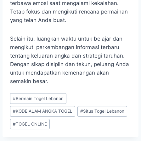
terbawa emosi saat mengalami kekalahan.
Tetap fokus dan mengikuti rencana permainan
yang telah Anda buat.
Selain itu, luangkan waktu untuk belajar dan
mengikuti perkembangan informasi terbaru
tentang keluaran angka dan strategi taruhan.
Dengan sikap disiplin dan tekun, peluang Anda
untuk mendapatkan kemenangan akan
semakin besar.
Post
#
Bermain Togel Lebanon
Tags:
#
KODE ALAM ANGKA TOGEL
#
Situs Togel Lebanon
#
TOGEL ONLINE