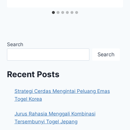
Search
Search
Recent Posts
Strategi Cerdas Mengintai Peluang Emas
Togel Korea
Jurus Rahasia Menggali Kombinasi
Tersembunyi Togel Jepang