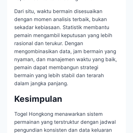
Dari situ, waktu bermain disesuaikan
dengan momen analisis terbaik, bukan
sekadar kebiasaan. Statistik membantu
pemain mengambil keputusan yang lebih
rasional dan terukur. Dengan
mengombinasikan data, jam bermain yang
nyaman, dan manajemen waktu yang baik,
pemain dapat membangun strategi
bermain yang lebih stabil dan terarah
dalam jangka panjang.
Kesimpulan
Togel Hongkong menawarkan sistem
permainan yang terstruktur dengan jadwal
pengundian konsisten dan data keluaran