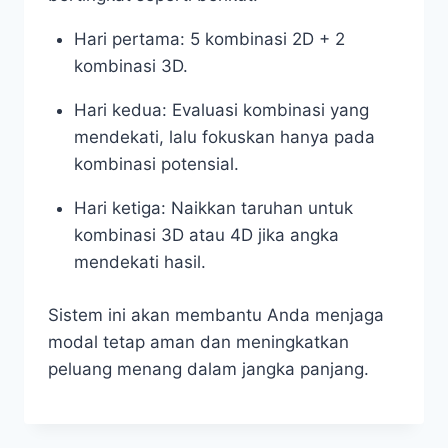
Hari pertama: 5 kombinasi 2D + 2
kombinasi 3D.
Hari kedua: Evaluasi kombinasi yang
mendekati, lalu fokuskan hanya pada
kombinasi potensial.
Hari ketiga: Naikkan taruhan untuk
kombinasi 3D atau 4D jika angka
mendekati hasil.
Sistem ini akan membantu Anda menjaga
modal tetap aman dan meningkatkan
peluang menang dalam jangka panjang.