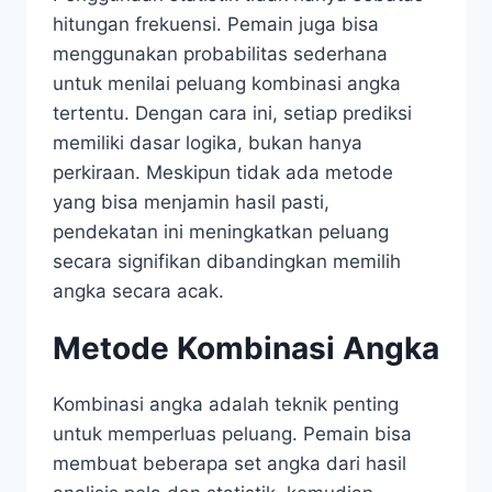
hitungan frekuensi. Pemain juga bisa
menggunakan probabilitas sederhana
untuk menilai peluang kombinasi angka
tertentu. Dengan cara ini, setiap prediksi
memiliki dasar logika, bukan hanya
perkiraan. Meskipun tidak ada metode
yang bisa menjamin hasil pasti,
pendekatan ini meningkatkan peluang
secara signifikan dibandingkan memilih
angka secara acak.
Metode Kombinasi Angka
Kombinasi angka adalah teknik penting
untuk memperluas peluang. Pemain bisa
membuat beberapa set angka dari hasil