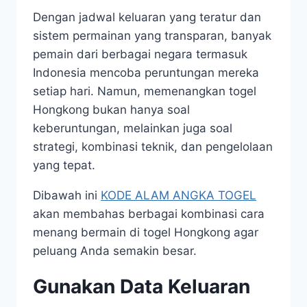
Dengan jadwal keluaran yang teratur dan
sistem permainan yang transparan, banyak
pemain dari berbagai negara termasuk
Indonesia mencoba peruntungan mereka
setiap hari. Namun, memenangkan togel
Hongkong bukan hanya soal
keberuntungan, melainkan juga soal
strategi, kombinasi teknik, dan pengelolaan
yang tepat.
Dibawah ini
KODE ALAM ANGKA TOGEL
akan membahas berbagai kombinasi cara
menang bermain di togel Hongkong agar
peluang Anda semakin besar.
Gunakan Data Keluaran