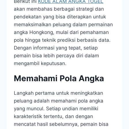
Berikut ini
KODE ALAM ANGKA TOGEL
akan membahas berbagai strategi dan
pendekatan yang bisa diterapkan untuk
memaksimalkan peluang dalam permainan
angka Hongkong, mulai dari pemahaman
pola hingga teknik prediksi berbasis data.
Dengan informasi yang tepat, setiap
pemain bisa lebih percaya diri dalam
mengambil keputusan.
Memahami Pola Angka
Langkah pertama untuk meningkatkan
peluang adalah memahami pola angka
yang muncul. Setiap undian memiliki
karakteristik tertentu, dan dengan
mencatat hasil sebelumnya, pemain bisa