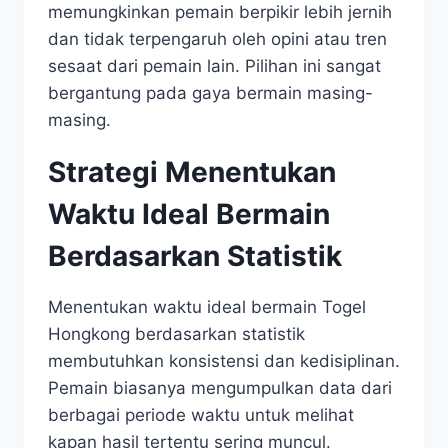
memungkinkan pemain berpikir lebih jernih
dan tidak terpengaruh oleh opini atau tren
sesaat dari pemain lain. Pilihan ini sangat
bergantung pada gaya bermain masing-
masing.
Strategi Menentukan
Waktu Ideal Bermain
Berdasarkan Statistik
Menentukan waktu ideal bermain Togel
Hongkong berdasarkan statistik
membutuhkan konsistensi dan kedisiplinan.
Pemain biasanya mengumpulkan data dari
berbagai periode waktu untuk melihat
kapan hasil tertentu sering muncul.