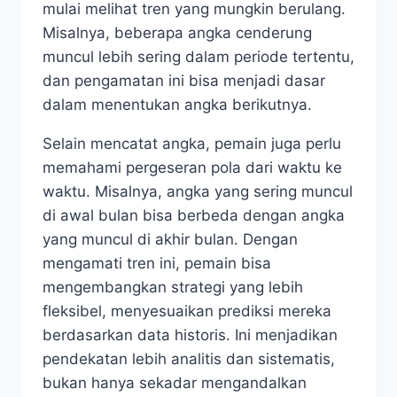
mulai melihat tren yang mungkin berulang.
Misalnya, beberapa angka cenderung
muncul lebih sering dalam periode tertentu,
dan pengamatan ini bisa menjadi dasar
dalam menentukan angka berikutnya.
Selain mencatat angka, pemain juga perlu
memahami pergeseran pola dari waktu ke
waktu. Misalnya, angka yang sering muncul
di awal bulan bisa berbeda dengan angka
yang muncul di akhir bulan. Dengan
mengamati tren ini, pemain bisa
mengembangkan strategi yang lebih
fleksibel, menyesuaikan prediksi mereka
berdasarkan data historis. Ini menjadikan
pendekatan lebih analitis dan sistematis,
bukan hanya sekadar mengandalkan