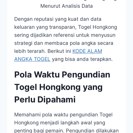
Dengan reputasi yang kuat dan data
keluaran yang transparan, Togel Hongkong
sering dijadikan referensi untuk menyusun
strategi dan membaca pola angka secara
lebih terarah. Berikut ini
KODE ALAM
ANGKA TOGEL
yang bisa anda terapkan.
Pola Waktu Pengundian
Togel Hongkong yang
Perlu Dipahami
Memahami pola waktu pengundian Togel
Hongkong menjadi langkah awal yang
penting bagi pemain. Pengundian dilakukan