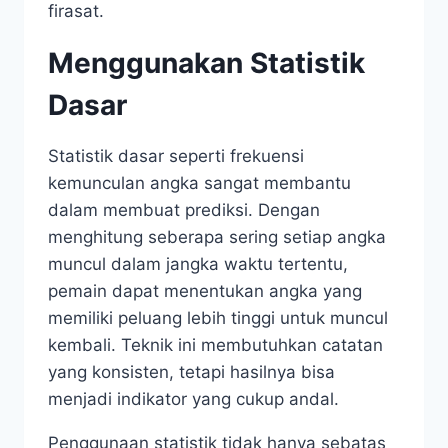
firasat.
Menggunakan Statistik
Dasar
Statistik dasar seperti frekuensi
kemunculan angka sangat membantu
dalam membuat prediksi. Dengan
menghitung seberapa sering setiap angka
muncul dalam jangka waktu tertentu,
pemain dapat menentukan angka yang
memiliki peluang lebih tinggi untuk muncul
kembali. Teknik ini membutuhkan catatan
yang konsisten, tetapi hasilnya bisa
menjadi indikator yang cukup andal.
Penggunaan statistik tidak hanya sebatas