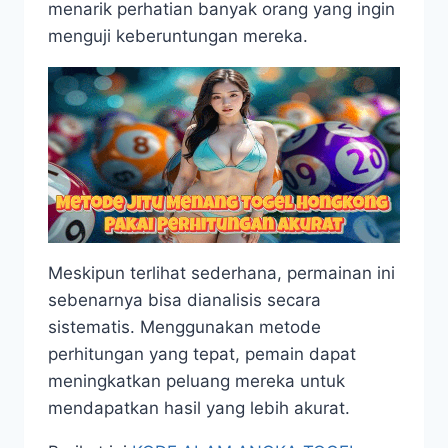
menarik perhatian banyak orang yang ingin
menguji keberuntungan mereka.
Meskipun terlihat sederhana, permainan ini
sebenarnya bisa dianalisis secara
sistematis. Menggunakan metode
perhitungan yang tepat, pemain dapat
meningkatkan peluang mereka untuk
mendapatkan hasil yang lebih akurat.