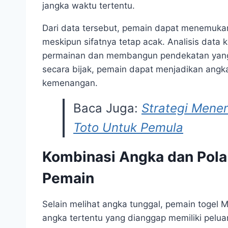
jangka waktu tertentu.
Dari data tersebut, pemain dapat menemuka
meskipun sifatnya tetap acak. Analisis da
permainan dan membangun pendekatan yang 
secara bijak, pemain dapat menjadikan angka
kemenangan.
Baca Juga:
Strategi Mene
Toto Untuk Pemula
Kombinasi Angka dan Pola
Pemain
Selain melihat angka tunggal, pemain togel
angka tertentu yang dianggap memiliki peluan