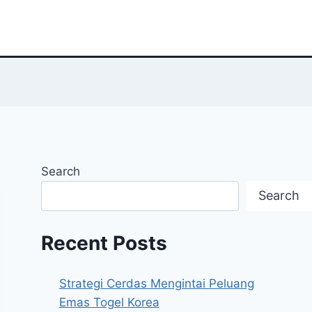
Search
Search
Recent Posts
Strategi Cerdas Mengintai Peluang
Emas Togel Korea