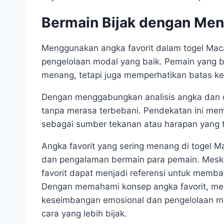
Bermain Bijak dengan Men
Menggunakan angka favorit dalam togel Maca
pengelolaan modal yang baik. Pemain yang b
menang, tetapi juga memperhatikan batas k
Dengan menggabungkan analisis angka dan di
tanpa merasa terbebani. Pendekatan ini mem
sebagai sumber tekanan atau harapan yang ti
Angka favorit yang sering menang di togel 
dan pengalaman bermain para pemain. Mesk
favorit dapat menjadi referensi untuk memba
Dengan memahami konsep angka favorit, mem
keseimbangan emosional dan pengelolaan m
cara yang lebih bijak.