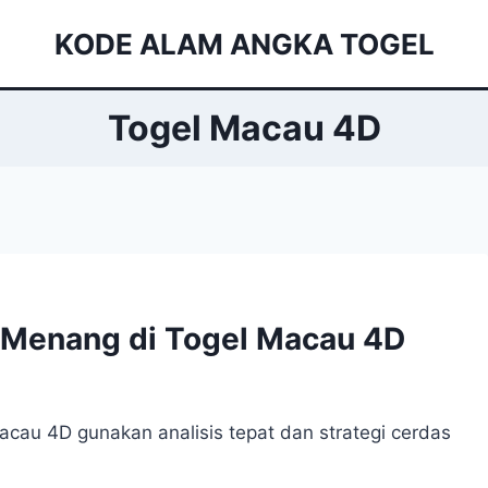
KODE ALAM ANGKA TOGEL
Togel Macau 4D
g Menang di Togel Macau 4D
acau 4D gunakan analisis tepat dan strategi cerdas