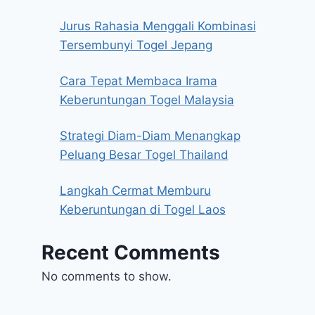
Jurus Rahasia Menggali Kombinasi
Tersembunyi Togel Jepang
Cara Tepat Membaca Irama
Keberuntungan Togel Malaysia
Strategi Diam-Diam Menangkap
Peluang Besar Togel Thailand
Langkah Cermat Memburu
Keberuntungan di Togel Laos
Recent Comments
No comments to show.