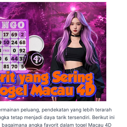
rmainan peluang, pendekatan yang lebih terarah
a tetap menjadi daya tarik tersendiri. Berikut ini
agaimana angka favorit dalam togel Macau 4D