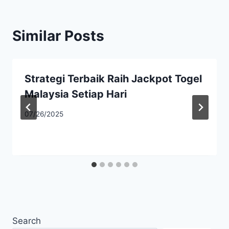
Similar Posts
Strategi Terbaik Raih Jackpot Togel
Malaysia Setiap Hari
07/26/2025
Search