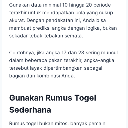
Gunakan data minimal 10 hingga 20 periode
terakhir untuk mendapatkan pola yang cukup
akurat. Dengan pendekatan ini, Anda bisa
membuat prediksi angka dengan logika, bukan
sekadar tebak-tebakan semata.
Contohnya, jika angka 17 dan 23 sering muncul
dalam beberapa pekan terakhir, angka-angka
tersebut layak dipertimbangkan sebagai
bagian dari kombinasi Anda.
Gunakan Rumus Togel
Sederhana
Rumus togel bukan mitos, banyak pemain