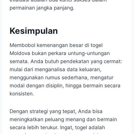
permainan jangka panjang.
Kesimpulan
Membobol kemenangan besar di togel
Moldova bukan perkara untung-untungan
semata. Anda butuh pendekatan yang cermat:
mulai dari menganalisa data keluaran,
menggunakan rumus sederhana, mengatur
modal dengan disiplin, hingga bermain secara
konsisten.
Dengan strategi yang tepat, Anda bisa
meningkatkan peluang menang dan bermain
secara lebih terukur. Ingat, togel adalah