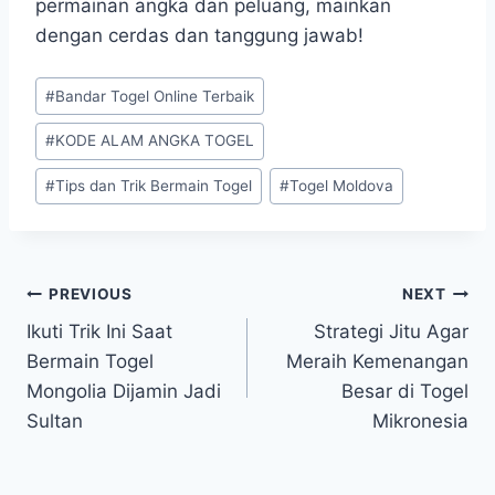
permainan angka dan peluang, mainkan
dengan cerdas dan tanggung jawab!
Post
#
Bandar Togel Online Terbaik
Tags:
#
KODE ALAM ANGKA TOGEL
#
Tips dan Trik Bermain Togel
#
Togel Moldova
Post
PREVIOUS
NEXT
Ikuti Trik Ini Saat
Strategi Jitu Agar
navigation
Bermain Togel
Meraih Kemenangan
Mongolia Dijamin Jadi
Besar di Togel
Sultan
Mikronesia